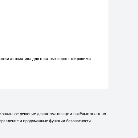
тации автоматика для откатных ворот с широкими
иональное
решение
для
автоматизации
тяжёлых
откатных
правление
и
продуманные
функции
безопасности.