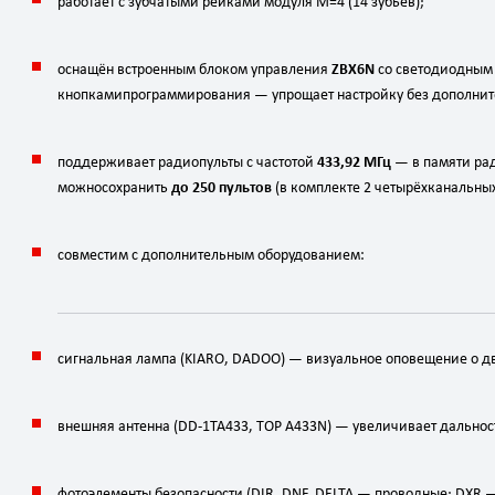
работает
с
зубчатыми
рейками
модуля
M
=
4
(14
зубьев);
оснащён
встроенным
блоком
управления
ZBX6N
со
светодиодным
кнопками
программирования
— упрощает
настройку
без
дополнит
поддерживает
радиопульты
с
частотой
433,92
МГц
— в
памяти
ра
можно
сохранить
до
250
пультов
(в
комплекте
2
четырёхканальны
совместим
с
дополнительным
оборудованием:
сигнальная
лампа
(KIARO,
DADOO)
— визуальное
оповещение
о
д
внешняя
антенна
(DD‑1TA433,
TOP
A433N)
— увеличивает
дальнос
фотоэлементы
безопасности
(DIR,
DNF,
DELTA
— проводные;
DXR
—