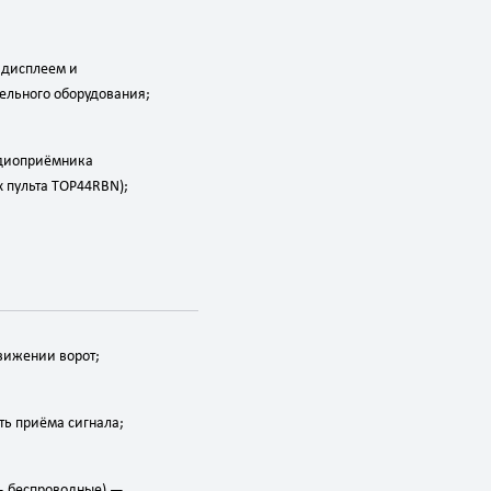
дисплеем
и
ельного
оборудования;
диоприёмника
х
пульта
TOP44RBN);
вижении
ворот;
ть
приёма
сигнала;
 беспроводные)
—