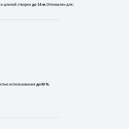
и
длиной
створки
до
14
м
.
Оптимален
для:
остью
использования
до
30
%
.