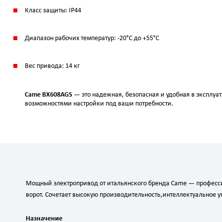
Класс защиты: IP44
Диапазон рабочих температур: -20°C до +55°C
Вес привода: 14 кг
Came BX608AGS
— это надежная, безопасная и удобная в эксплуа
возможностями настройки под ваши потребности.
Мощный
электропривод
от
итальянского
бренда
Came
— професс
ворот.
Сочетает
высокую
производительность,
интеллектуальное
у
Назначение