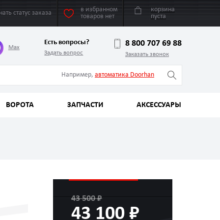
в избранном
корзина
нать статус заказа
товаров нет
пуста
Есть вопросы?
8 800 707 69 88
Max
Задать вопрос
Заказать звонок
Например,
автоматика Doorhan
ВОРОТА
ЗАПЧАСТИ
АКСЕССУАРЫ
43 500 ₽
43 100 ₽