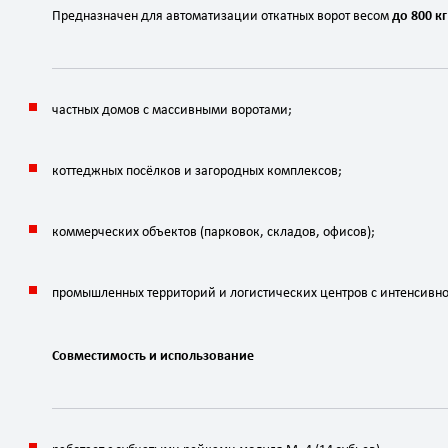
Предназначен
для
автоматизации
откатных
ворот
весом
до
800
кг
частных
домов
с
массивными
воротами;
коттеджных
посёлков
и
загородных
комплексов;
коммерческих
объектов
(парковок,
складов,
офисов);
промышленных
территорий
и
логистических
центров
с
интенсивн
Совместимость
и
использование