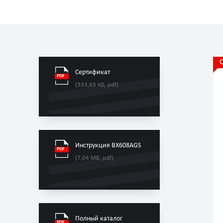
Сертификат
(333,63 КБ, pdf)
Инструкция BX608AGS
(7,04 МБ, pdf)
Полный каталог