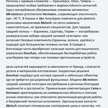
Регионы с суровым климатом — Красноярск, Омск, Тюмень —
предъявляют особые требования к морозостойкости запчастей.
Здесь востребованы обогреваемые элементы автоматики
AN‑motors
и уплотнители
Hormann
, сохраняющие эластичность
при −30 °C. В Казани и Уфе популярны комплекты для ремонта
роликовых механизмов
Alutech
: их легко заменить
самостоятельно, не привлекая специалистов. Для городов
средней полосы — Воронежа, Саратова, Перми — востребованы
универсальные наборы средней ценовой категории: они
включают базовые компоненты (пружины, ролики, крепёж) и
подходят для большинства типовых систем. В Самаре и
Волгограде часто приобретают запасные пульты дистанционного
управления
Doorhan
, обеспечивающие бесперебойную работу
шлагбаумов при потере или поломке оригинальных устройств.
Цена запчастей варьируется в зависимости от бренда, сложности
детали и материалов изготовления. Бюджетные решения
Doorhan
подойдут для частных гаражей и небольших объектов,
где не требуется расширенный функционал. Модели
AN‑motors
средней ценовой категории востребованы в регионах благодаря
надёжности и доступности. Премиальные комплектующие
Came
и
Hormann
ориентированы на коммерческие объекты и элитные
жилые комплексы: они отличаются увеличенным ресурсом работы
и безупречной точностью исполнения. Оригинальные запчасти
Alutech
сочетают оптимальное соотношение цены и качества, что